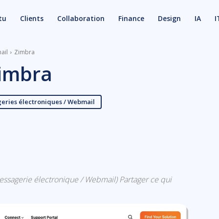
tu
Clients
Collaboration
Finance
Design
IA
I
ail
Zimbra
imbra
eries électroniques / Webmail
X
Email
(messagerie électronique / Webmail) Partager ce qui