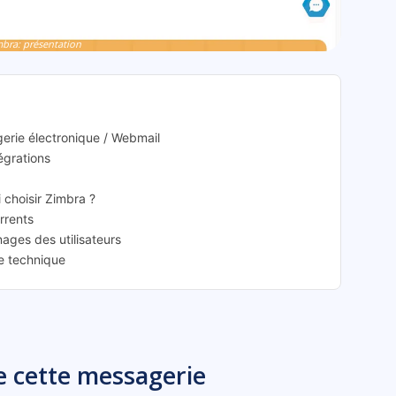
mbra: présentation
erie électronique / Webmail
tégrations
i choisir Zimbra ?
rrents
nages des utilisateurs
ce technique
e cette messagerie