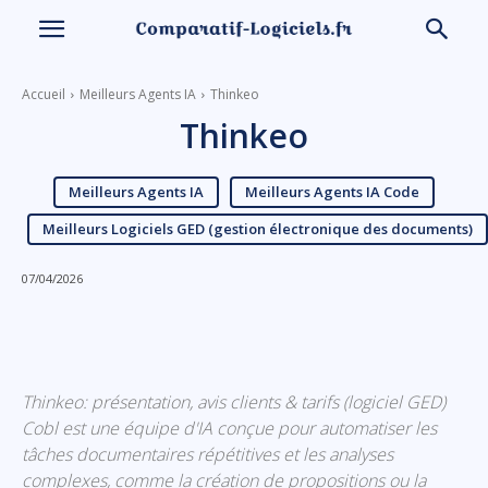
Accueil
Meilleurs Agents IA
Thinkeo
Thinkeo
Meilleurs Agents IA
Meilleurs Agents IA Code
Meilleurs Logiciels GED (gestion électronique des documents)
07/04/2026
Linkedin
Facebook
X
Email
Thinkeo: présentation, avis clients & tarifs (logiciel GED)
Cobl est une équipe d'IA conçue pour automatiser les
tâches documentaires répétitives et les analyses
complexes, comme la création de propositions ou la