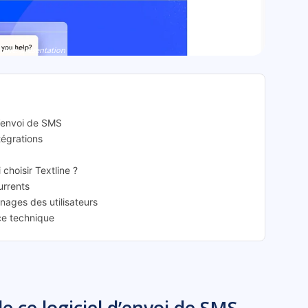
tline: présentation
 d’envoi de SMS
ntégrations
 choisir Textline ?
urrents
gnages des utilisateurs
nce technique
e ce logiciel d’envoi de SMS