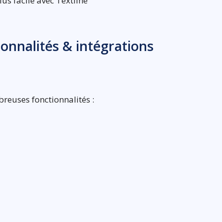
us facile avec Textline
tionnalités & intégrations
breuses fonctionnalités :