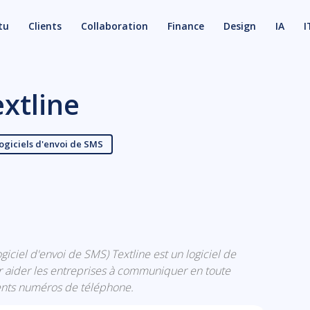
tu
Clients
Collaboration
Finance
Design
IA
I
xtline
ogiciels d'envoi de SMS
X
Email
logiciel d'envoi de SMS) Textline est un logiciel de
r aider les entreprises à communiquer en toute
érents numéros de téléphone.