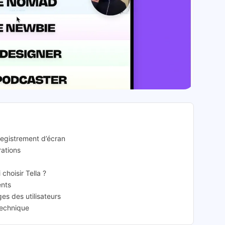
ella: présentation
nregistrement d’écran
rations
 choisir Tella ?
ents
ges des utilisateurs
 technique