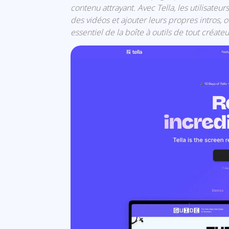
contenu attrayant. Avec Tella, les utilisateu
des vidéos et ajouter leurs propres intros, o
essentiel de la boîte à outils de tout créate