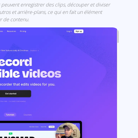
rs peuvent enregistrer des clips, découper et diviser
utros et arrière-plans, ce qui en fait un élément
ur de contenu.