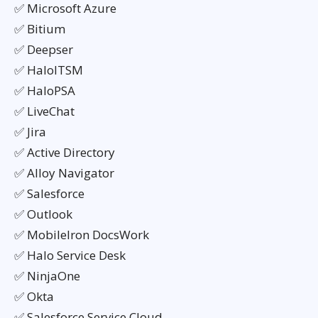
✅ Microsoft Azure
✅ Bitium
✅ Deepser
✅ HaloITSM
✅ HaloPSA
✅ LiveChat
✅ Jira
✅ Active Directory
✅ Alloy Navigator
✅ Salesforce
✅ Outlook
✅ MobileIron DocsWork
✅ Halo Service Desk
✅ NinjaOne
✅ Okta
✅ Salesforce Service Cloud