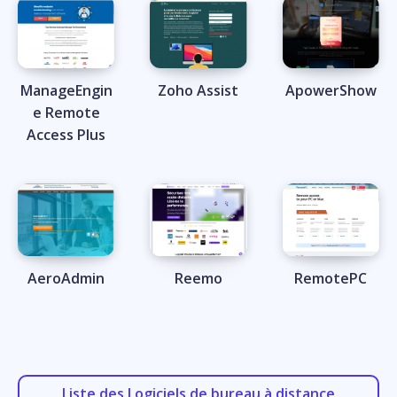
ManageEngin
Zoho Assist
ApowerShow
e Remote
Access Plus
AeroAdmin
Reemo
RemotePC
Liste des Logiciels de bureau à distance