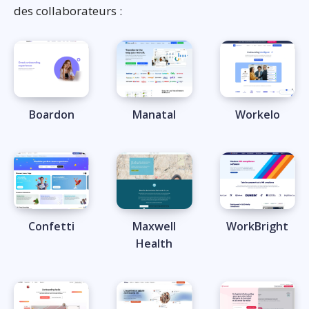
des collaborateurs :
Boardon
Manatal
Workelo
Confetti
Maxwell
WorkBright
Health