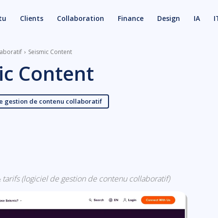
tu
Clients
Collaboration
Finance
Design
IA
I
laboratif
Seismic Content
ic Content
e gestion de contenu collaboratif
X
Email
tarifs (logiciel de gestion de contenu collaboratif)