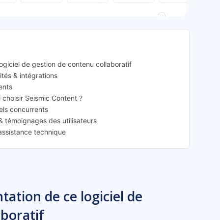
 Content: présentation
ogiciel de gestion de contenu collaboratif
ités & intégrations
ents
i choisir Seismic Content ?
iels concurrents
 & témoignages des utilisateurs
’assistance technique
tation de ce logiciel de
boratif