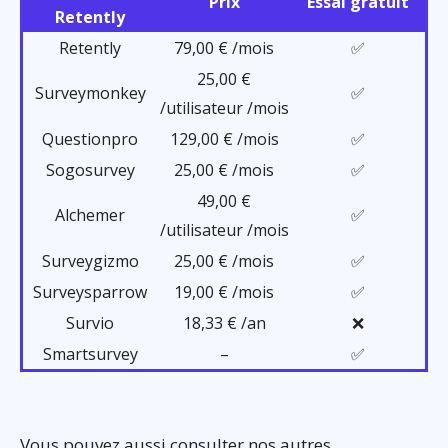
Prix
Essai gratuit
Retently
Retently
79,00 € /mois
✅
25,00 €
Surveymonkey
✅
/utilisateur /mois
Questionpro
129,00 € /mois
✅
Sogosurvey
25,00 € /mois
✅
49,00 €
Alchemer
✅
/utilisateur /mois
Surveygizmo
25,00 € /mois
✅
Surveysparrow
19,00 € /mois
✅
Survio
18,33 € /an
❌
Smartsurvey
–
✅
Vous pouvez aussi consulter nos autres