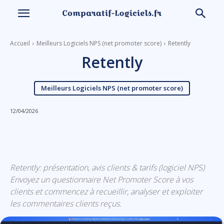
Accueil
Meilleurs Logiciels NPS (net promoter score)
Retently
Retently
Meilleurs Logiciels NPS (net promoter score)
12/04/2026
Linkedin
Facebook
X
Email
Retently: présentation, avis clients & tarifs (logiciel NPS)
Envoyez un questionnaire Net Promoter Score à vos
clients et commencez à recueillir, analyser et exploiter
les commentaires clients reçus.