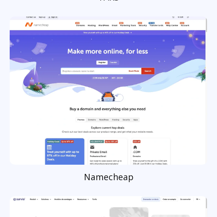
Namecheap