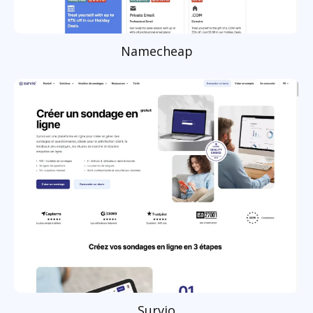
Namecheap
Survio