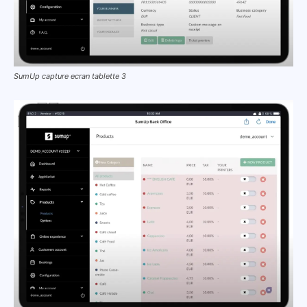
SumUp capture ecran tablette 3