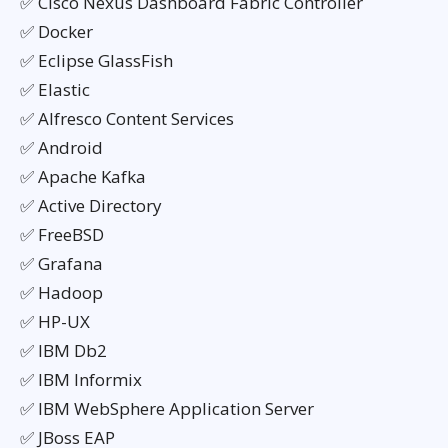
✅ Cisco Nexus Dashboard Fabric Controller
✅ Docker
✅ Eclipse GlassFish
✅ Elastic
✅ Alfresco Content Services
✅ Android
✅ Apache Kafka
✅ Active Directory
✅ FreeBSD
✅ Grafana
✅ Hadoop
✅ HP-UX
✅ IBM Db2
✅ IBM Informix
✅ IBM WebSphere Application Server
✅ JBoss EAP