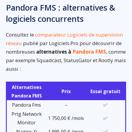
Pandora FMS : alternatives &
logiciels concurrents
Consultez le
comparateur Logiciels de supervision
réseau
publié par Logiciels.Pro pour découvrir de
nombreuses
alternatives à
Pandora FMS
, comme
par exemple Squadcast, StatusGator et Rootly mais
aussi :
Alternatives
Prix
Essai gratuit
Pandora FMS
Pandora Fms
–
✅
Prtg Network
1 750,00 € /mois
✅
Monitor
Nagios Xi
1 995,00 € /mois
✅