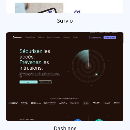
Survio
Dashlane