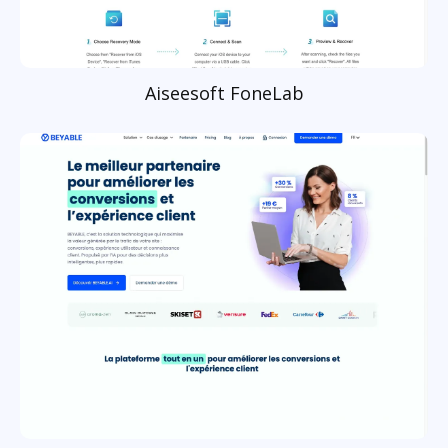
Aiseesoft FoneLab