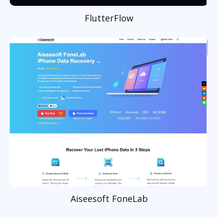
FlutterFlow
Aiseesoft FoneLab