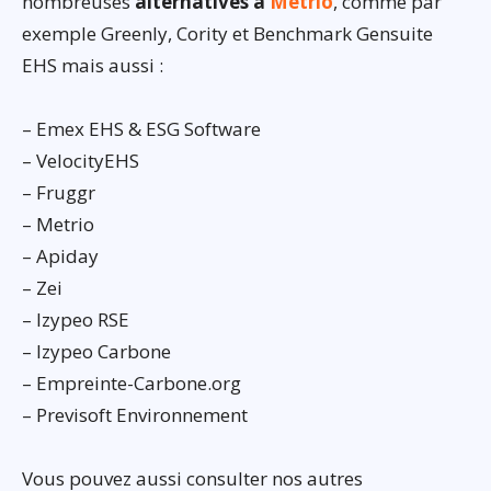
nombreuses
alternatives à
Metrio
, comme par
exemple Greenly, Cority et Benchmark Gensuite
EHS mais aussi :
– Emex EHS & ESG Software
– VelocityEHS
– Fruggr
– Metrio
– Apiday
– Zei
– Izypeo RSE
– Izypeo Carbone
– Empreinte-Carbone.org
– Previsoft Environnement
Vous pouvez aussi consulter nos autres