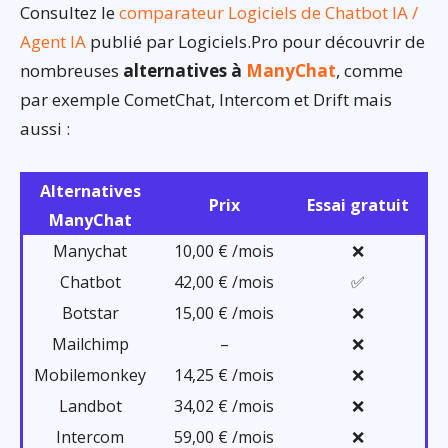
Consultez le
comparateur Logiciels de Chatbot IA /
Agent IA
publié par Logiciels.Pro pour découvrir de
nombreuses
alternatives à
ManyChat
, comme
par exemple CometChat, Intercom et Drift mais
aussi :
Alternatives
Prix
Essai gratuit
ManyChat
Manychat
10,00 € /mois
❌
Chatbot
42,00 € /mois
✅
Botstar
15,00 € /mois
❌
Mailchimp
–
❌
Mobilemonkey
14,25 € /mois
❌
Landbot
34,02 € /mois
❌
Intercom
59,00 € /mois
❌