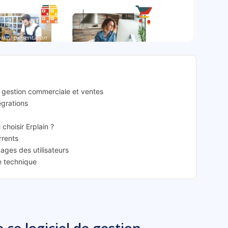
lain: présentation
de gestion commerciale et ventes
tégrations
 choisir Erplain ?
rrents
nages des utilisateurs
ce technique