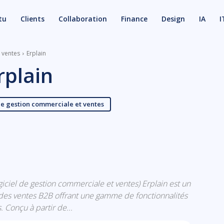
tu
Clients
Collaboration
Finance
Design
IA
I
t ventes
Erplain
rplain
de gestion commerciale et ventes
X
Email
logiciel de gestion commerciale et ventes) Erplain est un
t des ventes B2B offrant une gamme de fonctionnalités
 Conçu à partir de...