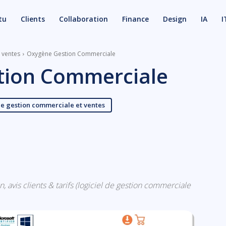
tu
Clients
Collaboration
Finance
Design
IA
I
t ventes
Oxygène Gestion Commerciale
tion Commerciale
de gestion commerciale et ventes
X
Email
avis clients & tarifs (logiciel de gestion commerciale