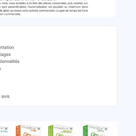
on Commerciale: présentation
ntation
tages
ionnalités
s
 avis