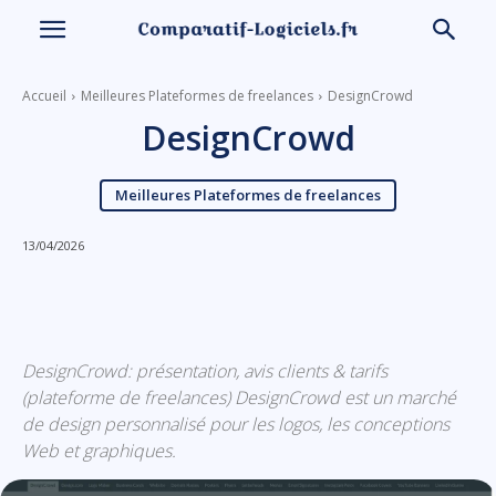
Accueil
Meilleures Plateformes de freelances
DesignCrowd
DesignCrowd
Meilleures Plateformes de freelances
13/04/2026
Linkedin
Facebook
X
Email
DesignCrowd: présentation, avis clients & tarifs
(plateforme de freelances) DesignCrowd est un marché
de design personnalisé pour les logos, les conceptions
Web et graphiques.