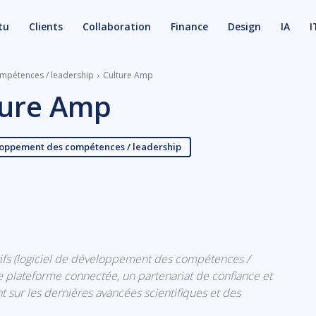
tu
Clients
Collaboration
Finance
Design
IA
I
ompétences / leadership
Culture Amp
ture Amp
eloppement des compétences / leadership
X
Email
arifs (logiciel de développement des compétences /
 plateforme connectée, un partenariat de confiance et
t sur les dernières avancées scientifiques et des