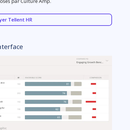
posés par Culture Amp.
yer Tellent HR
nterface