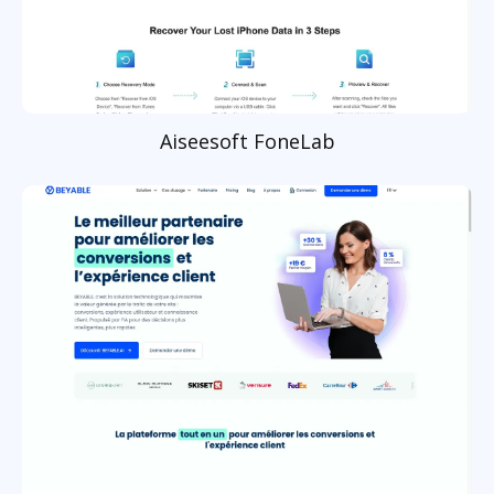
Aiseesoft FoneLab