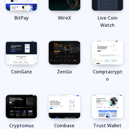
BitPay
WireX
Live Coin
Watch
CoinGate
ZenGo
Comptacrypt
o
Cryptomus
Coinbase
Trust Wallet