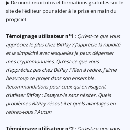
▶ De nombreux tutos et formations gratuites sur le
site de l’éditeur pour aider à la prise en main du
progiciel
Témoignage utilisateur n°1
:
Qu’est-ce que vous
appréciez le plus chez BitPay ? J’apprécie la rapidité
et la simplicité avec lesquelles je peux dépenser
mes cryptomonnaies. Qu’est-ce que vous
n’appréciez pas chez BitPay ? Rien à redire. J’aime
beaucoup ce projet dans son ensemble.
Recommandations pour ceux qui envisagent
d’utiliser BitPay : Essayez-le sans hésiter. Quels
problèmes BitPay résout-il et quels avantages en
retirez-vous ? Aucun
Témoignage utilisateur n°2
:
Qu’est-ce que vous