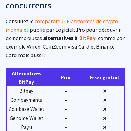
concurrents
Consultez le
comparateur Plateformes de crypto-
monnaies
publié par Logiciels.Pro pour découvrir
de nombreuses
alternatives à
BitPay
, comme par
exemple Wirex, CoinZoom Visa Card et Binance
Card mais aussi :
Alternatives
Prix
Essai gratuit
BitPay
Bitpay
–
❌
Coinpayments
–
❌
Coinbase Wallet
–
❌
Genome Wallet
–
❌
Payu
–
❌