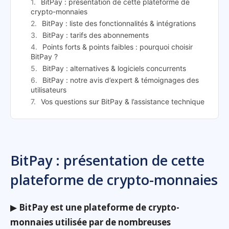
BitPay : présentation de cette plateforme de
crypto-monnaies
BitPay : liste des fonctionnalités & intégrations
BitPay : tarifs des abonnements
Points forts & points faibles : pourquoi choisir
BitPay ?
BitPay : alternatives & logiciels concurrents
BitPay : notre avis d’expert & témoignages des
utilisateurs
Vos questions sur BitPay & l’assistance technique
BitPay : présentation de cette
plateforme de crypto-monnaies
▶
BitPay est une plateforme de crypto-
monnaies utilisée par de nombreuses