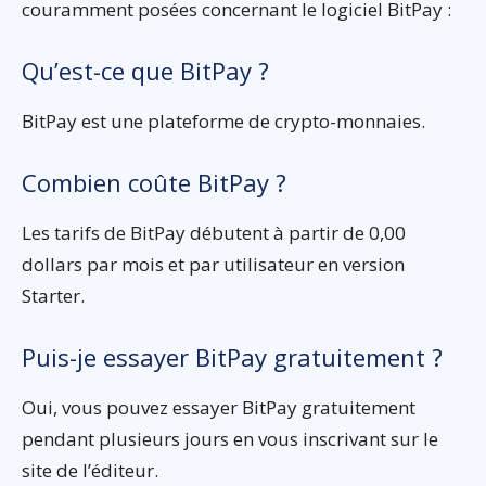
couramment posées concernant le logiciel BitPay :
Qu’est-ce que BitPay ?
BitPay est une plateforme de crypto-monnaies.
Combien coûte BitPay ?
Les tarifs de BitPay débutent à partir de 0,00
dollars par mois et par utilisateur en version
Starter.
Puis-je essayer BitPay gratuitement ?
Oui, vous pouvez essayer BitPay gratuitement
pendant plusieurs jours en vous inscrivant sur le
site de l’éditeur.