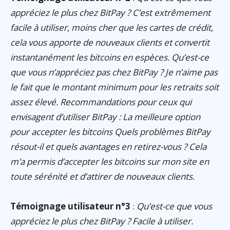
appréciez le plus chez BitPay ? C’est extrêmement
facile à utiliser, moins cher que les cartes de crédit,
cela vous apporte de nouveaux clients et convertit
instantanément les bitcoins en espèces. Qu’est-ce
que vous n’appréciez pas chez BitPay ? Je n’aime pas
le fait que le montant minimum pour les retraits soit
assez élevé. Recommandations pour ceux qui
envisagent d’utiliser BitPay : La meilleure option
pour accepter les bitcoins Quels problèmes BitPay
résout-il et quels avantages en retirez-vous ? Cela
m’a permis d’accepter les bitcoins sur mon site en
toute sérénité et d’attirer de nouveaux clients.
Témoignage utilisateur n°3
:
Qu’est-ce que vous
appréciez le plus chez BitPay ? Facile à utiliser.