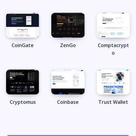
CoinGate
ZenGo
Comptacrypt
o
Cryptomus
Coinbase
Trust Wallet