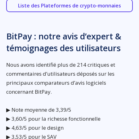
Liste des Plateformes de crypto-monnaies
BitPay : notre avis d’expert &
témoignages des utilisateurs
Nous avons identifié plus de 214 critiques et
commentaires d’utilisateurs déposés sur les
principaux comparateurs d’avis logiciels
concernant BitPay.
▶ Note moyenne de 3,39/5
▶ 3,60/5 pour la richesse fonctionnelle
▶ 4,63/5 pour le design
▶ 3,53/5 pour le SAV