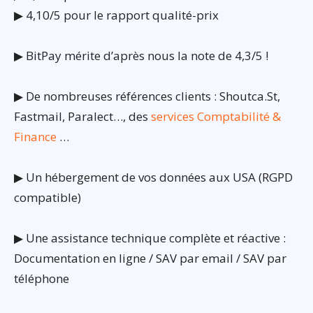
▶ 4,10/5 pour le rapport qualité-prix
▶ BitPay mérite d’après nous la note de 4,3/5 !
▶ De nombreuses références clients : Shoutca.St,
Fastmail, Paralect…, des
services Comptabilité &
Finance
…
▶ Un hébergement de vos données aux USA (RGPD
compatible)
▶ Une assistance technique complète et réactive :
Documentation en ligne / SAV par email / SAV par
téléphone