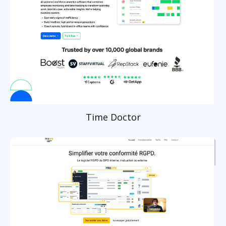
Time Doctor