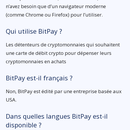
n’avez besoin que d’un navigateur moderne
(comme Chrome ou Firefox) pour l’utiliser.
Qui utilise BitPay ?
Les détenteurs de cryptomonnaies qui souhaitent
une carte de débit crypto pour dépenser leurs
cryptomonnaies en achats
BitPay est-il français ?
Non, BitPay est édité par une entreprise basée aux
USA.
Dans quelles langues BitPay est-il
disponible ?