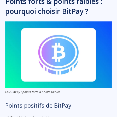
Points forts & points faibles :
pourquoi choisir BitPay ?
FAQ BitPay : points forts & points faibles
Points positifs de BitPay