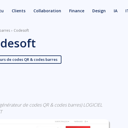
tu
Clients
Collaboration
Finance
Design
IA
I
barres
Codesoft
desoft
urs de codes QR & codes barres
X
Email
fs (générateur de codes QR & codes barres) LOGICIEL
T