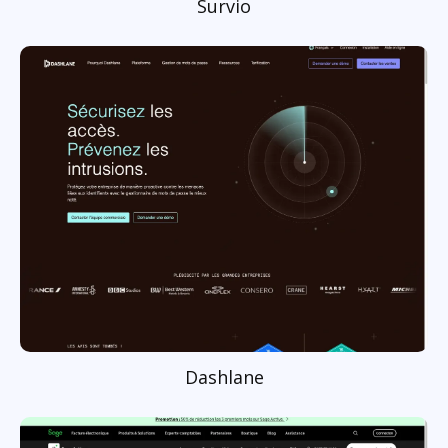
Survio
Dashlane