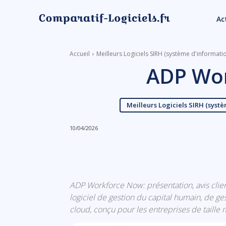
Ac
Accueil
Meilleurs Logiciels SIRH (système d'informat
ADP Wo
Meilleurs Logiciels SIRH (syst
10/04/2026
Linkedin
Facebook
ADP Workforce Now: présentation, avis clien
logiciel de gestion du capital humain, de ge
cloud, conçu pour les entreprises de taill