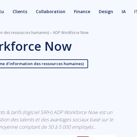
tu
Clients
Collaboration
Finance
Design
IA
I
ion des ressources humaines)
ADP Workforce Now
rkforce Now
ème d'information des ressources humaines)
X
Email
ts & tarifs (logiciel SIRH) ADP Workforce Now est un
stion des talents et des avantages sociaux basé sur le
e moyenne comptant de 50 à 5 000 employés...