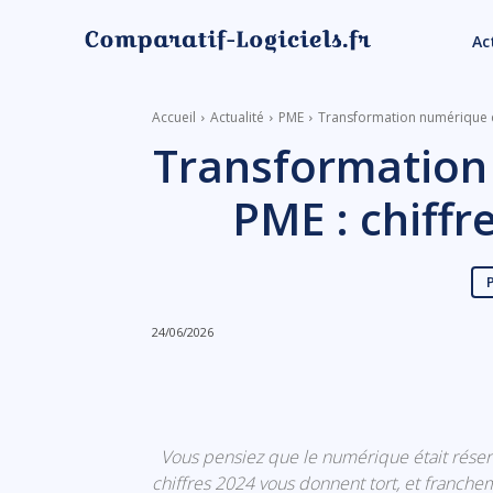
Ac
Accueil
Actualité
PME
Transformation numérique d
Transformation
PME : chiffr
24/06/2026
Linkedin
Facebook
Vous pensiez que le numérique était réser
chiffres 2024 vous donnent tort, et franchem