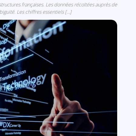
 structures françaises. Les données récoltées auprès de
iguïté. Les chiffres essentiels […]