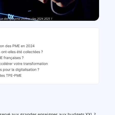
e des tpe pme chiffres cles 2024 2025 1
sation des PME en 2024
nt-elles été collectées ?
ME françaises ?
ccélérer votre transformation
pour la digitalisation ?
 des TPE-PME
éservé aux grandes enseignes aux budgets XXL ?