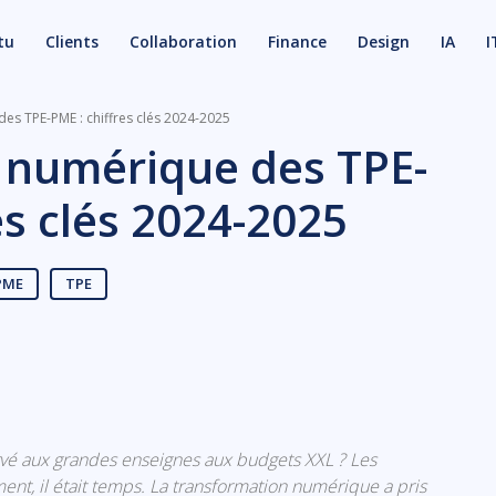
tu
Clients
Collaboration
Finance
Design
IA
I
es TPE-PME : chiffres clés 2024-2025
 numérique des TPE-
es clés 2024-2025
PME
TPE
X
Email
vé aux grandes enseignes aux budgets XXL ? Les
ent, il était temps. La transformation numérique a pris