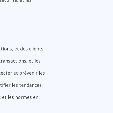
écurité, et les
ions, et des clients,
transactions, et les
ecter et prévenir les
ifier les tendances,
s et les normes en