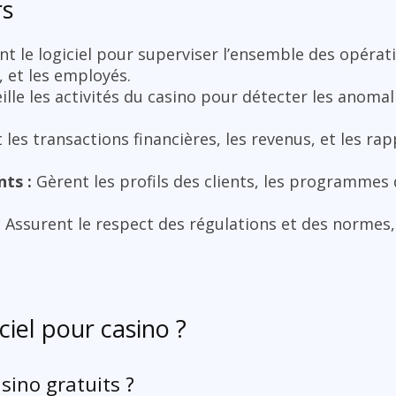
rs
nt le logiciel pour superviser l’ensemble des opérat
, et les employés.
ille les activités du casino pour détecter les anomali
les transactions financières, les revenus, et les rap
ts :
Gèrent les profils des clients, les programmes de
:
Assurent le respect des régulations et des normes,
ciel pour casino ?
asino gratuits ?