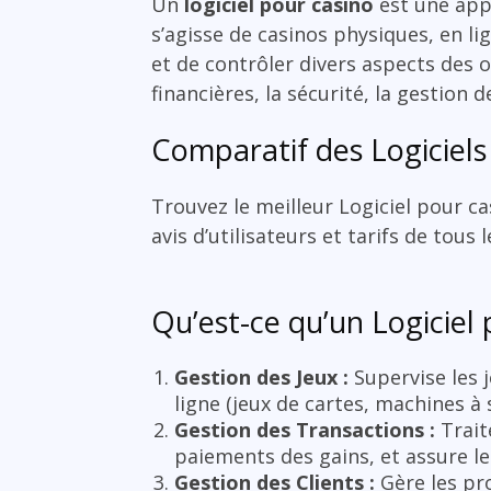
Un
logiciel pour casino
est une appl
s’agisse de casinos physiques, en l
et de contrôler divers aspects des o
financières, la sécurité, la gestion d
Comparatif des Logiciels
Trouvez le meilleur Logiciel pour c
avis d’utilisateurs et tarifs de tous 
Qu’est-ce qu’un Logiciel 
Gestion des Jeux :
Supervise les j
ligne (jeux de cartes, machines à 
Gestion des Transactions :
Traite
paiements des gains, et assure le
Gestion des Clients :
Gère les prof