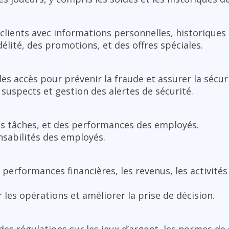
 clients avec informations personnelles, historiques 
lité, des promotions, et des offres spéciales.
des accès pour prévenir la fraude et assurer la sécur
uspects et gestion des alertes de sécurité.
des tâches, et des performances des employés.
nsabilités des employés.
performances financières, les revenus, les activités
 les opérations et améliorer la prise de décision.