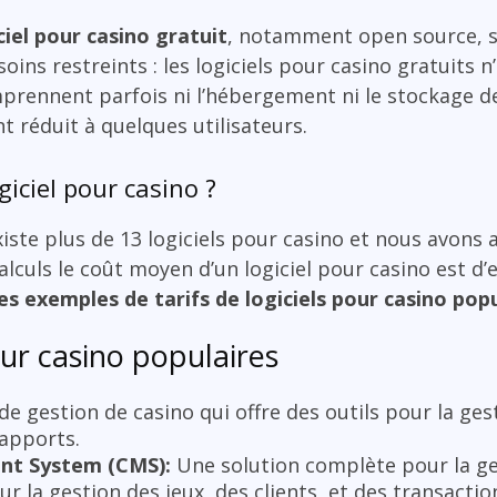
ciel pour casino gratuit
, notamment open source, s
oins restreints : les logiciels pour casino gratuits n
mprennent parfois ni l’hébergement ni le stockage d
t réduit à quelques utilisateurs.
giciel pour casino ?
iste plus de 13 logiciels pour casino et nous avons a
calculs le coût moyen d’un logiciel pour casino est d
es exemples de tarifs de logiciels pour casino popu
ur casino populaires
 gestion de casino qui offre des outils pour la gest
rapports.
t System (CMS):
Une solution complète pour la ge
ur la gestion des jeux, des clients, et des transactio