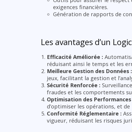
Outils pour assurer le respect 
exigences financières.
Génération de rapports de con
Les avantages d’un Logic
Efficacité Améliorée :
Automatisat
réduisant ainsi le temps et les er
Meilleure Gestion des Données :
jeux, facilitant la gestion et l’anal
Sécurité Renforcée :
Surveillance
fraudes et les comportements su
Optimisation des Performances 
d’optimiser les opérations, et de
Conformité Réglementaire :
Ass
vigueur, réduisant les risques jur