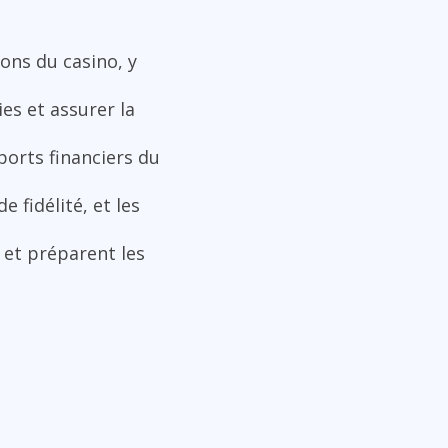
ions du casino, y
es et assurer la
ports financiers du
 fidélité, et les
 et préparent les