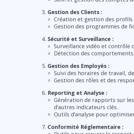
Gestion des Clients :
Création et gestion des profils
Gestion des programmes de fidé
Sécurité et Surveillance :
Surveillance vidéo et contrôle 
Détection des comportements s
Gestion des Employés :
Suivi des horaires de travail, 
Gestion des rôles et des respo
Reporting et Analyse :
Génération de rapports sur les 
d’autres indicateurs clés.
Outils d’analyse pour optimiser
Conformité Réglementaire :