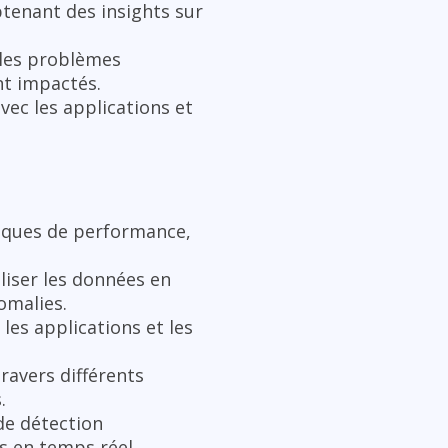
obtenant des insights sur
t les problèmes
nt impactés.
ec les applications et
riques de performance,
liser les données en
omalies.
 les applications et les
travers différents
.
de détection
s en temps réel.