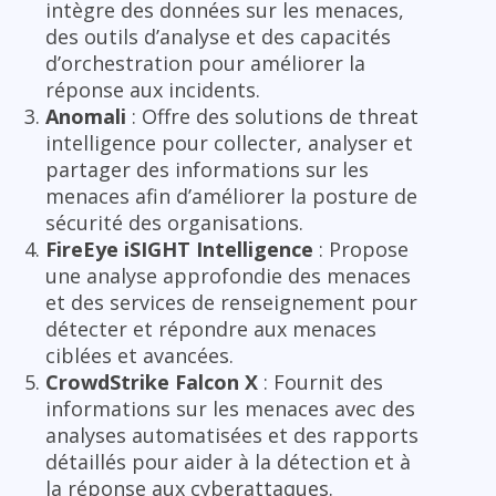
intègre des données sur les menaces,
des outils d’analyse et des capacités
d’orchestration pour améliorer la
réponse aux incidents.
Anomali
: Offre des solutions de threat
intelligence pour collecter, analyser et
partager des informations sur les
menaces afin d’améliorer la posture de
sécurité des organisations.
FireEye iSIGHT Intelligence
: Propose
une analyse approfondie des menaces
et des services de renseignement pour
détecter et répondre aux menaces
ciblées et avancées.
CrowdStrike Falcon X
: Fournit des
informations sur les menaces avec des
analyses automatisées et des rapports
détaillés pour aider à la détection et à
la réponse aux cyberattaques.