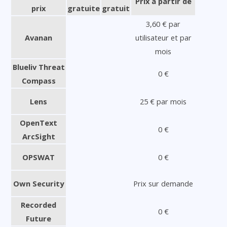
Prix à partir de
prix
gratuite
gratuit
3,60 € par
Avanan
utilisateur et par
mois
Blueliv Threat
0 €
Compass
Lens
25 € par mois
OpenText
0 €
ArcSight
OPSWAT
0 €
Own Security
Prix sur demande
Recorded
0 €
Future