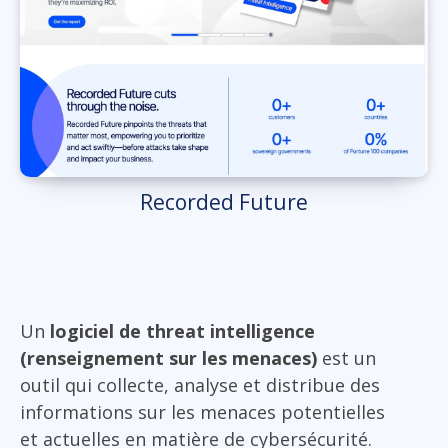
Recorded Future
Un
logiciel de threat intelligence
(renseignement sur les menaces)
est un
outil qui collecte, analyse et distribue des
informations sur les menaces potentielles
et actuelles en matière de cybersécurité.