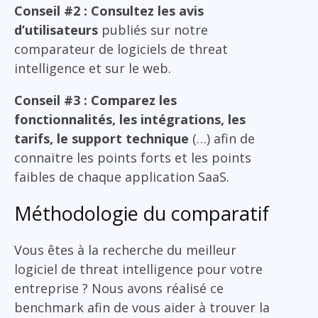
Conseil #2 : Consultez les avis
d’utilisateurs
publiés sur notre
comparateur de logiciels de threat
intelligence et sur le web.
Conseil #3 : Comparez les
fonctionnalités, les intégrations, les
tarifs, le support technique
(…) afin de
connaitre les points forts et les points
faibles de chaque application SaaS.
Méthodologie du comparatif
Vous êtes à la recherche du meilleur
logiciel de threat intelligence pour votre
entreprise ? Nous avons réalisé ce
benchmark afin de vous aider à trouver la