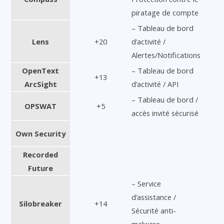
piratage de compte
– Tableau de bord
Lens
+20
d’activité /
Alertes/Notifications
OpenText
– Tableau de bord
+13
ArcSight
d’activité / API
– Tableau de bord /
OPSWAT
+5
accès invité sécurisé
Own Security
Recorded
Future
– Service
d’assistance /
Silobreaker
+14
Sécurité anti-