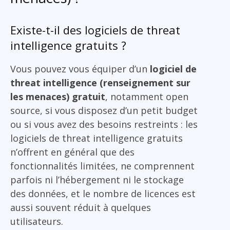
Existe-t-il des logiciels de threat
intelligence gratuits ?
Vous pouvez vous équiper d’un
logiciel de
threat intelligence (renseignement sur
les menaces) gratuit
, notamment open
source, si vous disposez d’un petit budget
ou si vous avez des besoins restreints : les
logiciels de threat intelligence gratuits
n’offrent en général que des
fonctionnalités limitées, ne comprennent
parfois ni l’hébergement ni le stockage
des données, et le nombre de licences est
aussi souvent réduit à quelques
utilisateurs.