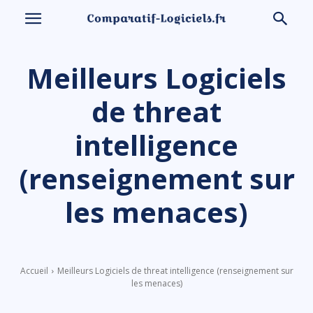
Meilleurs Logiciels
de threat
intelligence
(renseignement sur
les menaces)
Accueil
Meilleurs Logiciels de threat intelligence (renseignement sur
les menaces)