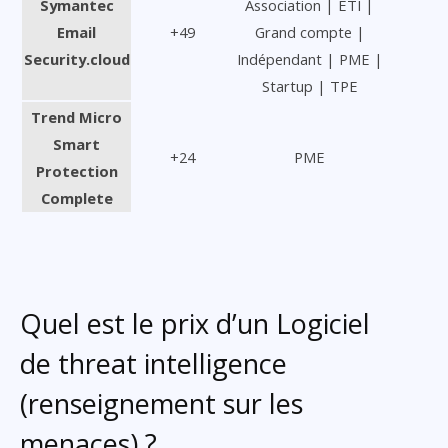
Symantec
Association | ETI |
Email
+49
Grand compte |
Security.cloud
Indépendant | PME |
Startup | TPE
Trend Micro
Smart
+24
PME
Protection
Complete
Quel est le prix d’un Logiciel
de threat intelligence
(renseignement sur les
menaces) ?