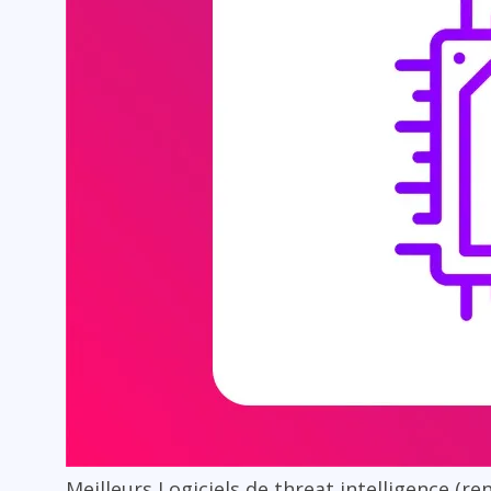
Meilleurs Logiciels de threat intelligence (