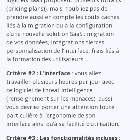
logiciels SaaS proposent plusieurs forfaits
(pricing plans)), mais n’oubliez pas de
prendre aussi en compte les coûts cachés
liés à la migration ou à la configuration
d’une nouvelle solution SaaS : migration
de vos données, intégrations tierces,
personnalisation de l’interface, frais liés à
la formation des utilisateurs …
Critère #2 : L’interface
: vous allez
travailler plusieurs heures par jour avec
ce logiciel de threat intelligence
(renseignement sur les menaces), aussi
vous devriez porter une attention toute
particulière à l’ergonomie de son
interface ainsi qu’à sa facilité d’utilisation.
Critère #3 : Les fonctionnalités incluses
: