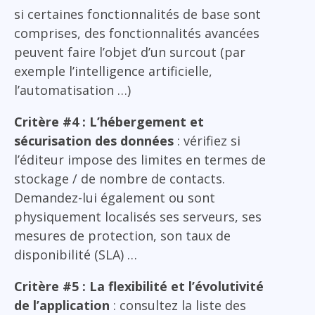
si certaines fonctionnalités de base sont
comprises, des fonctionnalités avancées
peuvent faire l’objet d’un surcout (par
exemple l’intelligence artificielle,
l’automatisation …)
Critère #4 : L’hébergement et
sécurisation des données
: vérifiez si
l’éditeur impose des limites en termes de
stockage / de nombre de contacts.
Demandez-lui également ou sont
physiquement localisés ses serveurs, ses
mesures de protection, son taux de
disponibilité (SLA) …
Critère #5 : La flexibilité et l’évolutivité
de l’application
: consultez la liste des