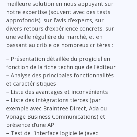
meilleure solution en nous appuyant sur
notre expertise (souvent avec des tests
approfondis), sur l’avis d’experts, sur
divers retours d’expérience concrets, sur
une veille régulière du marché, et en
passant au crible de nombreux critères :
– Présentation détaillée du progiciel en
fonction de la fiche technique de l’éditeur
– Analyse des principales fonctionnalités
et caractéristiques
– Liste des avantages et inconvénients
– Liste des intégrations tierces (par
exemple avec Braintree Direct, Ada ou
Vonage Business Communications) et
présence d’une API
– Test de l’interface logicielle (avec