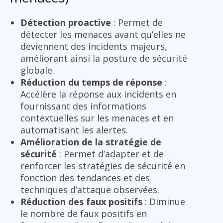
Détection proactive
: Permet de
détecter les menaces avant qu’elles ne
deviennent des incidents majeurs,
améliorant ainsi la posture de sécurité
globale.
Réduction du temps de réponse
:
Accélère la réponse aux incidents en
fournissant des informations
contextuelles sur les menaces et en
automatisant les alertes.
Amélioration de la stratégie de
sécurité
: Permet d’adapter et de
renforcer les stratégies de sécurité en
fonction des tendances et des
techniques d’attaque observées.
Réduction des faux positifs
: Diminue
le nombre de faux positifs en