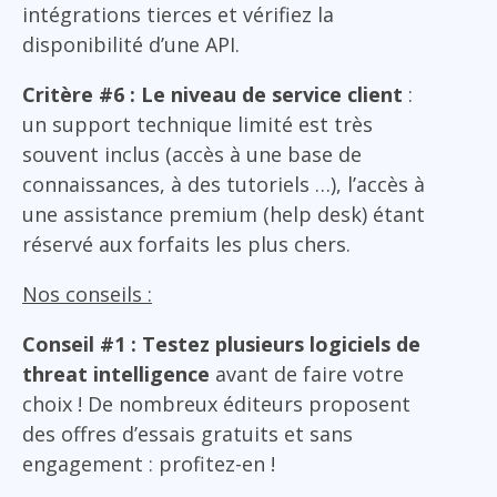
intégrations tierces et vérifiez la
disponibilité d’une API.
Critère #6 : Le niveau de service client
:
un support technique limité est très
souvent inclus (accès à une base de
connaissances, à des tutoriels …), l’accès à
une assistance premium (help desk) étant
réservé aux forfaits les plus chers.
Nos conseils :
Conseil #1 : Testez plusieurs logiciels de
threat intelligence
avant de faire votre
choix ! De nombreux éditeurs proposent
des offres d’essais gratuits et sans
engagement : profitez-en !