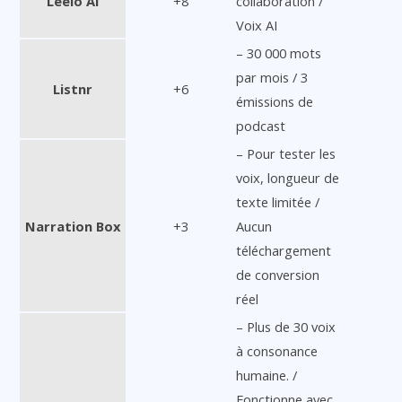
Leelo AI
+8
collaboration /
Voix AI
– 30 000 mots
par mois / 3
Listnr
+6
émissions de
podcast
– Pour tester les
voix, longueur de
texte limitée /
Narration Box
+3
Aucun
téléchargement
de conversion
réel
– Plus de 30 voix
à consonance
humaine. /
Fonctionne avec