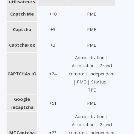
utilisateurs
Captch Me
+10
PME
Captcha
+3
PME
CaptchaFox
+3
PME
Administration |
Association | Grand
CAPTCHAs.IO
+24
compte | Indépendant
| PME | Startup |
TPE
Google
+51
PME
reCaptcha
Administration |
Association | Grand
MTCaptcha
+23
compte | Indépendant