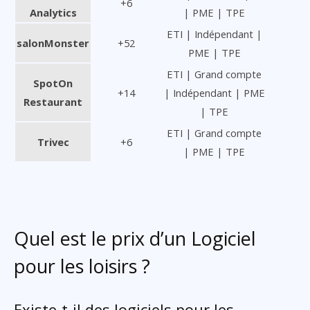
+6
Analytics
| PME | TPE
ETI | Indépendant |
salonMonster
+52
PME | TPE
ETI | Grand compte
SpotOn
+14
| Indépendant | PME
Restaurant
| TPE
ETI | Grand compte
Trivec
+6
| PME | TPE
Quel est le prix d’un Logiciel
pour les loisirs ?
Existe-t-il des logiciels pour les