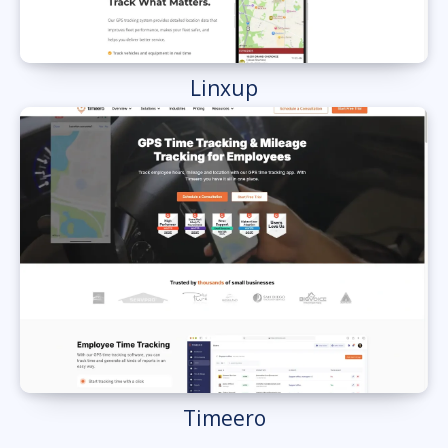
Linxup
Timeero