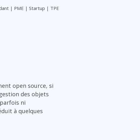
ndant | PME | Startup | TPE
ent open source, si
 gestion des objets
parfois ni
éduit à quelques