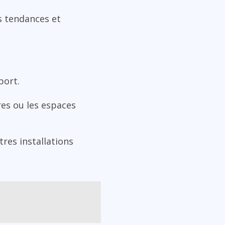
s tendances et
port.
res ou les espaces
res installations