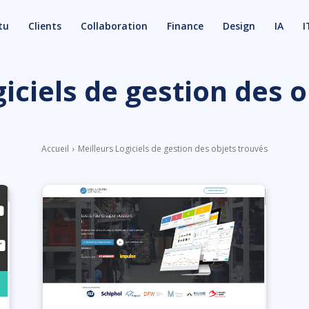
tu
Clients
Collaboration
Finance
Design
IA
I
iciels de gestion des 
Accueil
Meilleurs Logiciels de gestion des objets trouvés