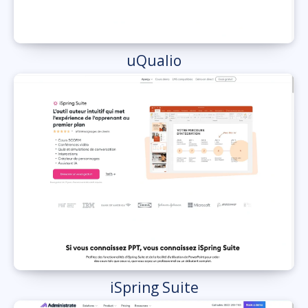
uQualio
iSpring Suite