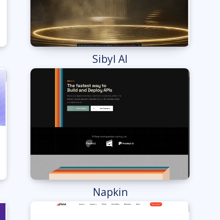
Sibyl AI
Napkin