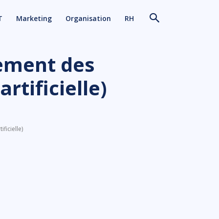
T
Marketing
Organisation
RH
pement des
rtificielle)
ficielle)