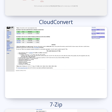
CloudConvert
7-Zip