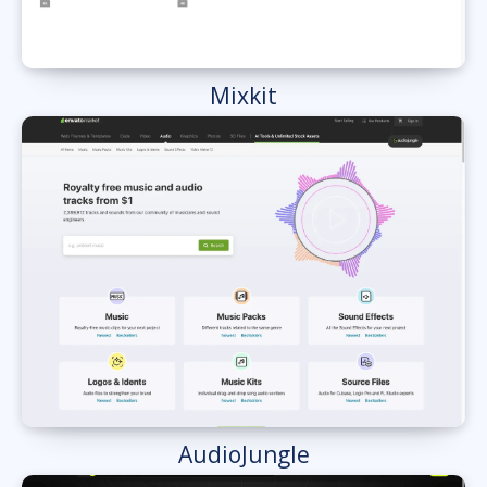
Mixkit
AudioJungle