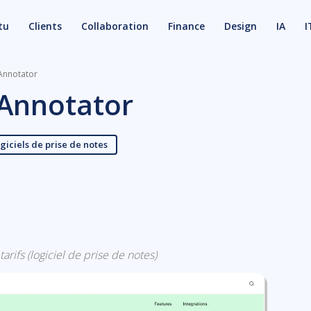
tu
Clients
Collaboration
Finance
Design
IA
I
Annotator
Annotator
giciels de prise de notes
X
Email
arifs (logiciel de prise de notes)