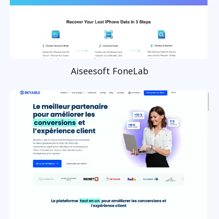
Aiseesoft FoneLab