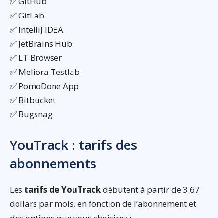
✅ GitHub
✅ GitLab
✅ IntelliJ IDEA
✅ JetBrains Hub
✅ LT Browser
✅ Meliora Testlab
✅ PomoDone App
✅ Bitbucket
✅ Bugsnag
YouTrack : tarifs des
abonnements
Les
tarifs de YouTrack
débutent à partir de 3.67
dollars par mois, en fonction de l’abonnement et
des options que vous choisirez :