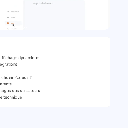
eck: présentation
d’affichage dynamique
tégrations
i choisir Yodeck ?
urrents
nages des utilisateurs
ce technique