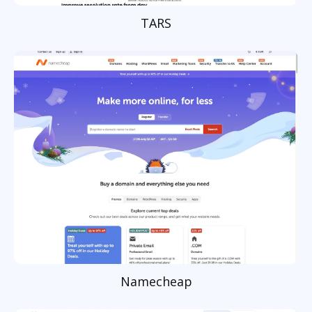
TARS
Namecheap