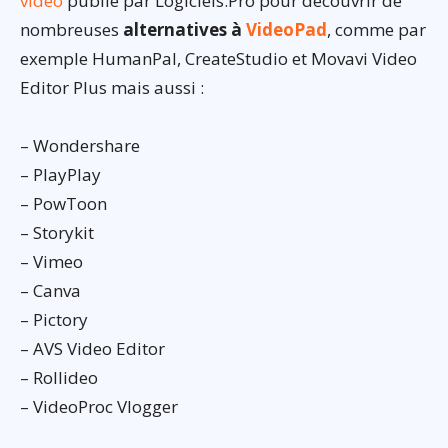
vidéo
publié par Logiciels.Pro pour découvrir de
nombreuses
alternatives à
VideoPad
, comme par
exemple HumanPal, CreateStudio et Movavi Video
Editor Plus mais aussi :
– Wondershare
– PlayPlay
– PowToon
– Storykit
– Vimeo
– Canva
– Pictory
– AVS Video Editor
– Rollideo
– VideoProc Vlogger