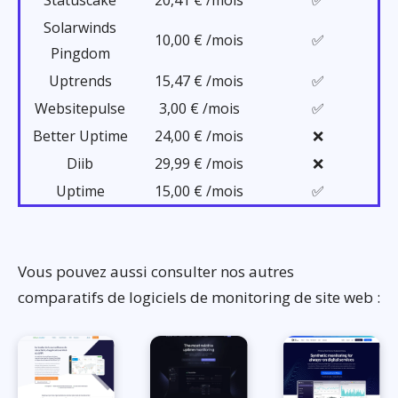
Statuscake
20,41 € /mois
✅
Solarwinds
10,00 € /mois
✅
Pingdom
Uptrends
15,47 € /mois
✅
Websitepulse
3,00 € /mois
✅
Better Uptime
24,00 € /mois
❌
Diib
29,99 € /mois
❌
Uptime
15,00 € /mois
✅
Vous pouvez aussi consulter nos autres
comparatifs de logiciels de monitoring de site web :