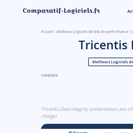
Ac
Accueil
Meilleurs Logiciels de test de performance / 
Tricentis
Meilleurs Logiciels d
13/04/2026
Linkedin
Facebook
Tricentis Data Integrity: présentation, avis c
charge)