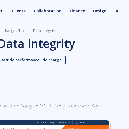
tu
Clients
Collaboration
Finance
Design
IA
I
de charge
Tricentis Data Integrity
 Data Integrity
e test de performance / de charge
X
Email
lients & tarifs (logiciel de test de performance / de