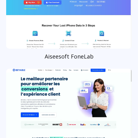
Aiseesoft FoneLab