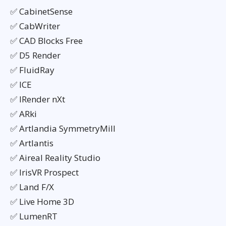
✅ CabinetSense
✅ CabWriter
✅ CAD Blocks Free
✅ D5 Render
✅ FluidRay
✅ ICE
✅ IRender nXt
✅ ARki
✅ Artlandia SymmetryMill
✅ Artlantis
✅ Aireal Reality Studio
✅ IrisVR Prospect
✅ Land F/X
✅ Live Home 3D
✅ LumenRT