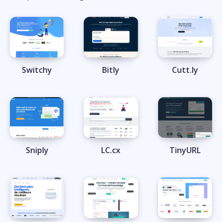
Switchy
Bitly
Cutt.ly
Sniply
LC.cx
TinyURL