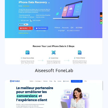
Aiseesoft FoneLab